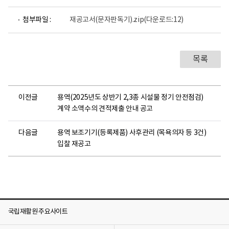
첨부파일 :
재공고서(문자판독기).zip
(다운로드:12)
목록
이전글
용역(2025년도 상반기 2,3종 시설물 정기 안전점검)
계약 소액수의 견적제출 안내 공고
다음글
용역 보조기기(등록제품) 사후관리 (목욕의자 등 3건)
입찰 재공고
국립재활원 주요사이트