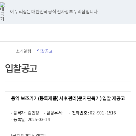
바
너
유
블
인
페
홈
로
비
튜
로
스
이
가
767px
브
그
타
스
이 누리집은 대한민국 공식 전자정부 누리집입니다.
기
이
그
북
메
하
램
뉴
(책
전
통
임
체
합
운
메
검
영
뉴
색
기
관)
소식알림
입찰공고
보
건
복
입찰공고
지
부
국
립
재
활
용역 보조기기(등록제품) 사후관리(문자판독기) 입찰 재공고
원
로
고
등록자 :
김민정
담당부서 :
전화번호 :
02 -901 -1516
등록일 :
2025-03-14