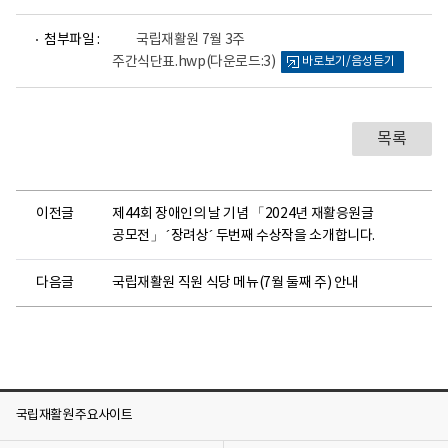
파
첨부파일 :
국립재활원 7월 3주
일
주간식단표.hwp
(다운로드:3)
바로보기/음성듣기
뷰
어
로
목록
이전글
제44회 장애인의 날 기념 「2024년 재활응원글
공모전」 ´장려상´ 두번째 수상작을 소개합니다.
다음글
국립재활원 직원 식당 메뉴(7월 둘째 주) 안내
국립재활원 주요사이트