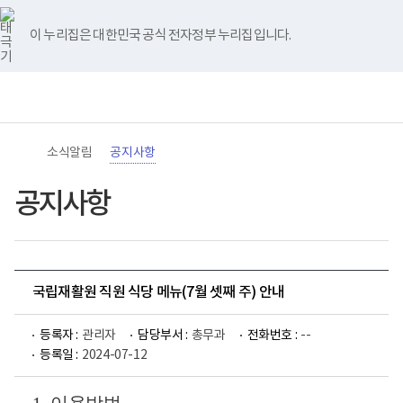
바
너
유
블
인
페
홈
로
비
튜
로
스
이
가
767px
브
그
타
스
이 누리집은 대한민국 공식 전자정부 누리집입니다.
기
이
그
북
메
하
램
뉴
(책
전
통
임
체
합
운
메
검
영
뉴
색
기
관)
소식알림
공지사항
보
건
복
공지사항
지
부
국
립
재
활
국립재활원 직원 식당 메뉴(7월 셋째 주) 안내
원
로
고
등록자 :
관리자
담당부서 :
총무과
전화번호 :
--
등록일 :
2024-07-12