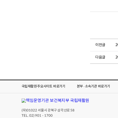
뷰
뷰
어
어
로
로
이전글
다음글
국립재활원 주요사이트
바로가기
본부 · 소속기관
바로가기
(우)
서울시 강북구 삼각산로
01022
58
TEL. 02) 901 - 1700