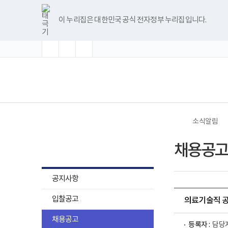
바
글
글
글
너
한
파
pdf
플
유
블
인
페
홈
로
자
자
자
비
글
워
뷰
래
튜
로
스
이
가
크
크
크
1180px
뷰
포
어
시
브
그
타
스
이 누리집은 대한민국 공식 전자정부 누리집입니다.
기
기
기
기
이
어
인
프
뷰
그
북
메
확
초
축
상
프
트
로
어
램
뉴
대
기
소
로
뷰
그
프
화
그
어
램
로
램
프
다
그
(책
전
다
로
운
램
임
체
운
그
로
다
운
메
로
램
드
운
영
뉴
드
다
로
기
운
드
관)
로
보
드
건
소식알림
복
지
소식알림
부
채용공고
국
립
재
활
공지사항
원
로
입찰공고
고
의료기술직 
채용공고
등록자 :
담당