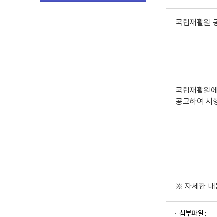
국립재활원 공고
국립재활원에
공고하여 시행
※ 자세한 내
파
파
첨부파일 :
일
일