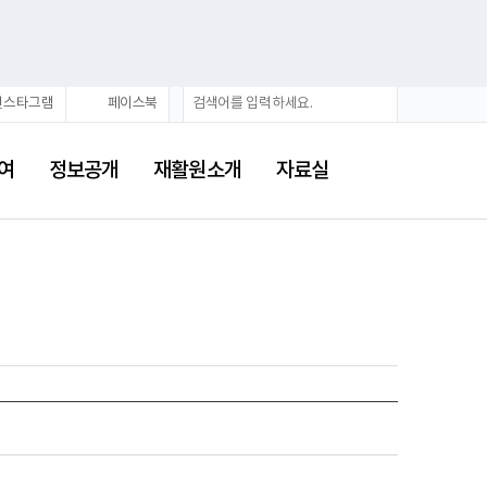
검
검
인스타그램
페이스북
색
색
어
여
정보공개
재활원소개
자료실