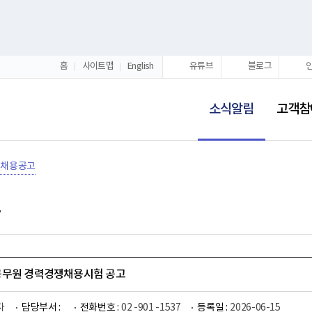
홈
사이트맵
English
유튜브
블로그
선
택
소식알림
고객참
됨
채용공고
공무원 경력경쟁채용시험 공고
자
담당부서 :
전화번호 :
02 -901 -1537
등록일 :
2026-06-15