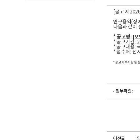
[공고 제2026
연구용역(장애
다음과 같이 
* 공고명:
[보
* 공고기간: 202
* 공고내용: 국
* 접수처: 
* 공고 세부사항 등
첨부파일 :
이전글
입