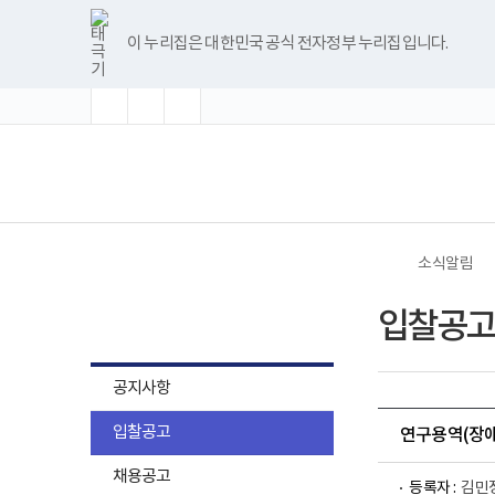
바
글
글
글
너
한
파
pdf
플
유
블
인
페
홈
로
자
자
자
비
글
워
뷰
래
튜
로
스
이
가
크
크
크
1180px
뷰
포
어
시
브
그
타
스
이 누리집은 대한민국 공식 전자정부 누리집입니다.
기
기
기
기
이
어
인
프
뷰
그
북
메
확
초
축
상
프
트
로
어
램
뉴
대
기
소
로
뷰
그
프
화
그
어
램
로
램
프
다
그
(책
전
다
로
운
램
임
체
운
그
로
다
운
메
로
램
드
운
영
뉴
드
다
로
기
운
드
관)
로
보
드
건
소식알림
복
지
소식알림
부
입찰공고
국
립
재
활
공지사항
원
로
입찰공고
고
연구용역(장애
채용공고
등록자 :
김민