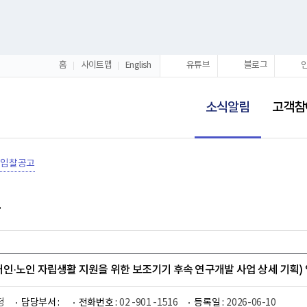
홈
사이트맵
English
유튜브
블로그
선
택
소식알림
고객참
됨
입찰공고
인·노인 자립생활 지원을 위한 보조기기 후속 연구개발 사업 상세 기획)
정
담당부서 :
전화번호 :
02 -901 -1516
등록일 :
2026-06-10