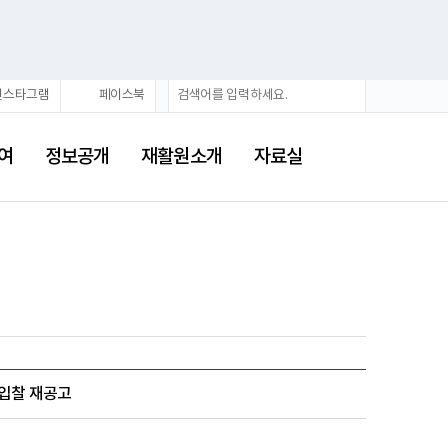
검
검
인스타그램
페이스북
색
색
어
여
정보공개
재활원소개
자료실
 입찰 재공고