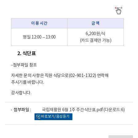
이
용
방
이 용 시 간
금 액
법
-
이
6,200원/식
평일 12:00 – 13:00
용
(카드 결제만 가능)
시
간
2. 식단표
,
금
액
-첨부파일 참조
자세한 문의 사항은 직원 식당으로(02-901-1322) 연락해
주시기를 바랍니다.
감사합니다.
파
첨부파일 :
국립재활원 6월 1주 주간식단표.pdf
(다운로드:6)
일
바로보기/음성듣기
뷰
어
로