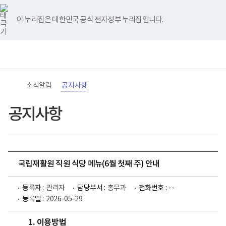
바
너
유
블
인
페
홈
로
비
튜
로
스
이
가
767px
브
그
타
스
이 누리집은 대한민국 공식 전자정부 누리집입니다.
기
이
그
북
메
하
램
뉴
(책
전
통
임
체
합
운
메
검
영
뉴
색
기
관)
소식알림
공지사항
보
건
복
공지사항
지
부
국
립
재
활
국립재활원 직원 식당 메뉴(6월 첫째 주) 안내
원
로
고
등록자 :
관리자
담당부서 :
총무과
전화번호 :
--
등록일 :
2026-05-29
1. 이용방법