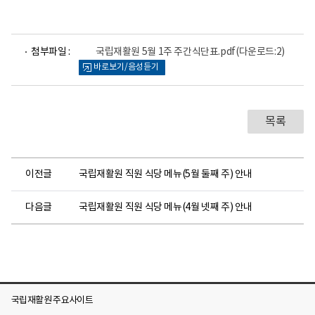
파
첨부파일 :
국립재활원 5월 1주 주간식단표.pdf
(다운로드:2)
일
바로보기/음성듣기
뷰
어
로
목록
이전글
국립재활원 직원 식당 메뉴(5월 둘째 주) 안내
다음글
국립재활원 직원 식당 메뉴(4월 넷째 주) 안내
국립재활원 주요사이트