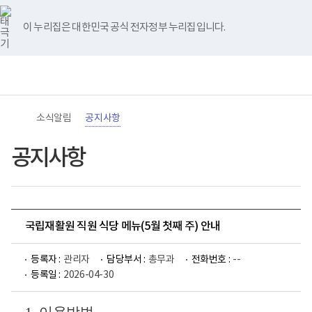
바
너
유
블
인
페
홈
로
비
튜
로
스
이
가
767px
브
그
타
스
이 누리집은 대한민국 공식 전자정부 누리집입니다.
기
이
그
북
메
하
램
뉴
(책
전
통
임
체
합
운
메
검
영
뉴
색
기
관)
소식알림
공지사항
보
건
복
공지사항
지
부
국
립
재
활
국립재활원 직원 식당 메뉴(5월 첫째 주) 안내
원
로
고
등록자 :
관리자
담당부서 :
총무과
전화번호 :
--
등록일 :
2026-04-30