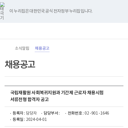
바
너
유
블
인
페
홈
로
비
튜
로
스
이
가
767px
브
그
타
스
이 누리집은 대한민국 공식 전자정부 누리집입니다.
기
이
그
북
메
하
램
뉴
(책
전
통
임
체
합
운
메
검
영
뉴
색
기
관)
소식알림
채용공고
보
건
복
채용공고
지
부
국
립
재
활
국립재활원 사회복귀지원과 기간제 근로자 채용시험
원
로
서류전형 합격자 공고
고
등록자 :
담당자
담당부서 :
전화번호 :
02 -901 -1646
등록일 :
2024-04-01