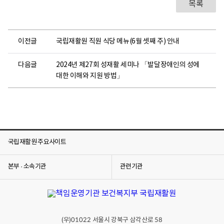
목록
이전글
국립재활원 직원 식당 메뉴(6월 셋째 주) 안내
다음글
2024년 제27회 성재활 세미나 「발달장애인의 성에
대한 이해와 지원 방법」
국립재활원 주요사이트
본부 · 소속기관
관련기관
(우)
서울시 강북구 삼각산로
01022
58