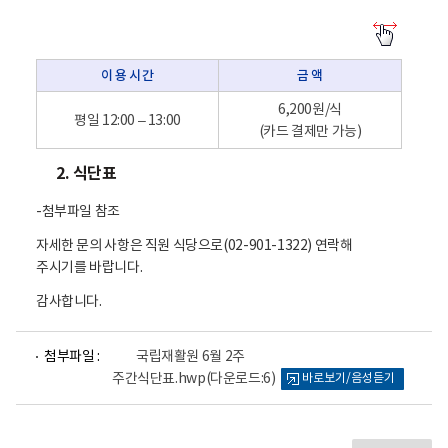
이
용
방
이 용 시 간
금 액
법
-
이
6,200원/식
평일 12:00 – 13:00
용
(카드 결제만 가능)
시
간
2. 식단표
,
금
액
-첨부파일 참조
자세한 문의 사항은 직원 식당으로(02-901-1322) 연락해
주시기를 바랍니다.
감사합니다.
파
첨부파일 :
국립재활원 6월 2주
일
주간식단표.hwp
(다운로드:6)
바로보기/음성듣기
뷰
어
로