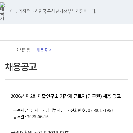
바
너
유
블
인
페
홈
로
비
튜
로
스
이
가
767px
브
그
타
스
이 누리집은 대한민국 공식 전자정부 누리집입니다.
기
이
그
북
메
하
램
뉴
(책
전
통
임
체
합
운
메
검
영
뉴
색
기
관)
소식알림
채용공고
보
건
복
채용공고
지
부
국
립
재
활
2026년 제2회 재활연구소 기간제 근로자(연구원) 채용 공고
원
로
고
등록자 :
담당자
담당부서 :
전화번호 :
02 -901 -1967
등록일 :
2026-06-16