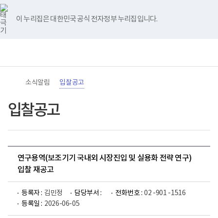
바
너
유
블
인
페
홈
로
비
튜
로
스
이
가
767px
브
그
타
스
이 누리집은 대한민국 공식 전자정부 누리집입니다.
기
이
그
북
메
하
램
뉴
(책
전
통
임
체
합
운
메
검
영
뉴
색
기
관)
소식알림
입찰공고
보
건
복
입찰공고
지
부
국
립
재
활
연구용역(보조기기 국내외 시장진입 및 실용화 전략 연구)
원
로
입찰 재공고
고
등록자 :
김민정
담당부서 :
전화번호 :
02 -901 -1516
등록일 :
2026-06-05