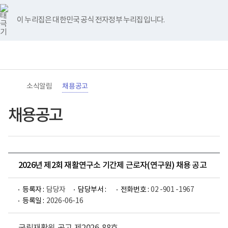
바
너
유
블
인
페
홈
로
비
튜
로
스
이
가
767px
브
그
타
스
이 누리집은 대한민국 공식 전자정부 누리집입니다.
기
이
그
북
메
하
램
뉴
(책
전
통
임
체
합
운
메
검
영
뉴
색
기
관)
소식알림
채용공고
보
건
복
채용공고
지
부
국
립
재
활
2026년 제2회 재활연구소 기간제 근로자(연구원) 채용 공고
원
로
고
등록자 :
담당자
담당부서 :
전화번호 :
02 -901 -1967
등록일 :
2026-06-16