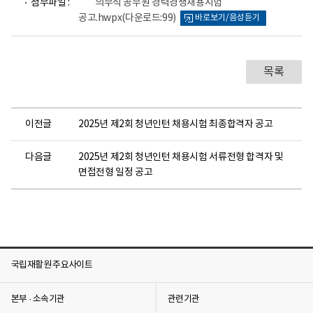
첨부파일 :
의무직 공무원 경력경쟁채용시험
일
공고.hwpx
(다운로드:99)
바로보기/음성듣기
뷰
어
로
목록
이전글
2025년 제2회 청년인턴 채용시험 최종합격자 공고
다음글
2025년 제2회 청년인턴 채용시험 서류전형 합격자 및
면접전형 일정 공고
국립재활원 주요사이트
본부 · 소속기관
관련기관