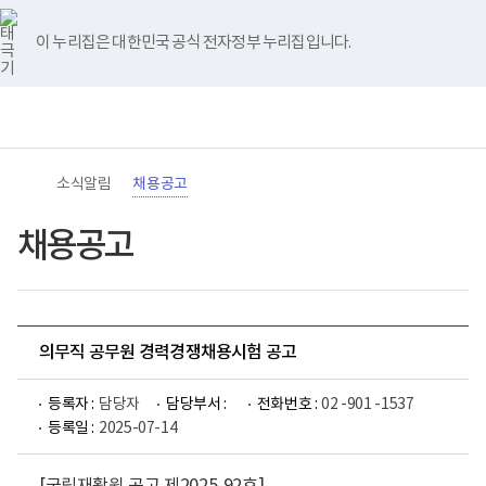
바
너
유
블
인
페
홈
로
비
튜
로
스
이
가
767px
브
그
타
스
이 누리집은 대한민국 공식 전자정부 누리집입니다.
기
이
그
북
메
하
램
뉴
(책
전
통
임
체
합
운
메
검
영
뉴
색
기
관)
소식알림
채용공고
보
건
복
채용공고
지
부
국
립
재
활
의무직 공무원 경력경쟁채용시험 공고
원
로
고
등록자 :
담당자
담당부서 :
전화번호 :
02 -901 -1537
등록일 :
2025-07-14