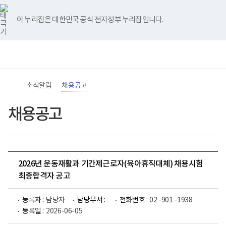
바
너
유
블
인
페
홈
로
비
튜
로
스
이
가
767px
브
그
타
스
이 누리집은 대한민국 공식 전자정부 누리집입니다.
기
이
그
북
메
하
램
뉴
(책
전
통
임
체
합
운
메
검
영
뉴
색
기
관)
소식알림
채용공고
보
건
복
채용공고
지
부
국
립
재
활
2026년 운동재활과 기간제근로자(육아휴직대체) 채용시험
원
로
최종합격자 공고
고
등록자 :
담당자
담당부서 :
전화번호 :
02 -901 -1938
등록일 :
2026-06-05