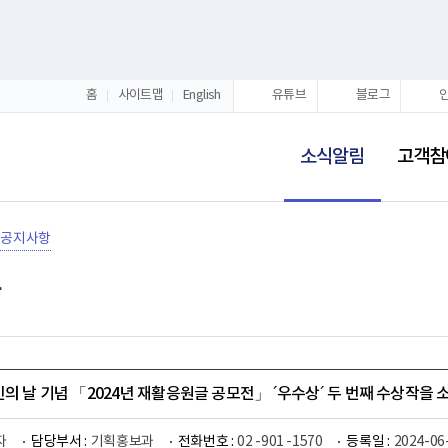
홈
사이트맵
English
유튜브
블로그
선
택
소식알림
고객참
됨
공지사항
인의 날 기념 「2024년 재활응원글 공모전」 ´우수상´ 두 번째 수상작을 
자
담당부서 :
기획홍보과
전화번호 :
02 -901 -1570
등록일 :
2024-06