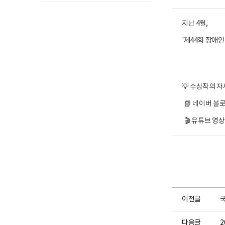
지난 4월,
'제44회 장애
💡 수상작의 
📗 네이버 블로
🎬 유튜브 영상
이전글
국
다음글