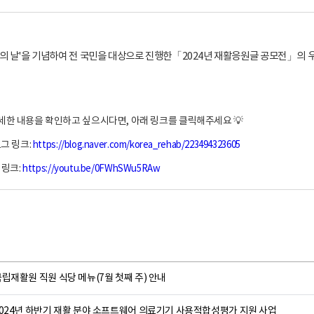
인의 날'을 기념하여 전 국민을 대상으로 진행한「2024년 재활응원글 공모전」의 
자세한 내용을 확인하고 싶으시다면, 아래 링크를 클릭해주세요 💡
그 링크:
https://blog.naver.com/korea_rehab/223494323605
 링크:
https://youtu.be/0FWhSWu5RAw
립재활원 직원 식당 메뉴(7월 첫째 주) 안내
2024년 하반기 재활 분야 소프트웨어 의료기기 사용적합성평가 지원 사업