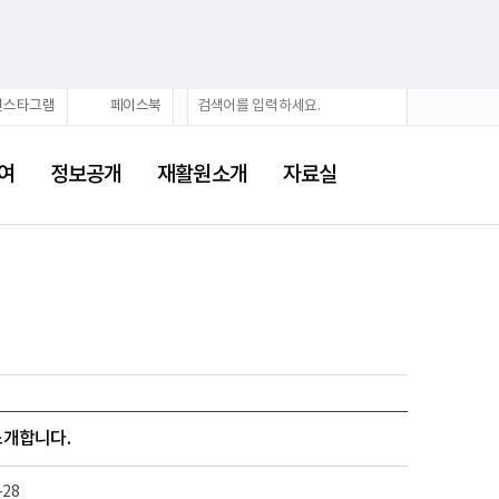
검
검
인스타그램
페이스북
색
색
어
여
정보공개
재활원소개
자료실
소개합니다.
-28