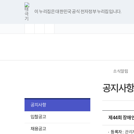
바
글
글
글
너
한
파
pdf
플
유
블
인
페
홈
로
자
자
자
비
글
워
뷰
래
튜
로
스
이
가
크
크
크
1180px
뷰
포
어
시
브
그
타
스
이 누리집은 대한민국 공식 전자정부 누리집입니다.
기
기
기
기
이
어
인
프
뷰
그
북
메
확
초
축
상
프
트
로
어
램
뉴
대
기
소
로
뷰
그
프
화
그
어
램
로
램
프
다
그
(책
전
다
로
운
램
임
체
운
그
로
다
운
메
로
램
드
운
영
뉴
드
다
로
기
운
드
관)
로
보
드
건
소식알림
복
지
소식알림
부
공지사항
국
립
재
활
공지사항
원
로
입찰공고
고
제44회 장애
채용공고
등록자 :
관리