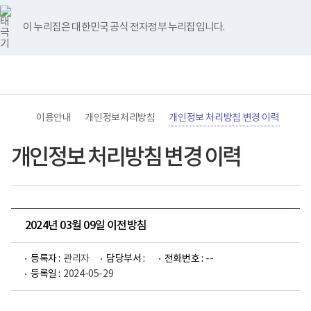
바
너
유
블
인
페
홈
로
비
튜
로
스
이
가
767px
브
그
타
스
이 누리집은 대한민국 공식 전자정부 누리집입니다.
기
이
그
북
메
하
램
뉴
(책
전
통
임
체
합
운
메
검
영
뉴
색
기
관)
이용안내
개인정보처리방침
개인정보 처리방침 변경 이력
보
건
복
개인정보 처리방침 변경 이력
지
부
국
립
재
활
2024년 03월 09일 이전방침
원
로
고
등록자 :
관리자
담당부서 :
전화번호 :
--
등록일 :
2024-05-29