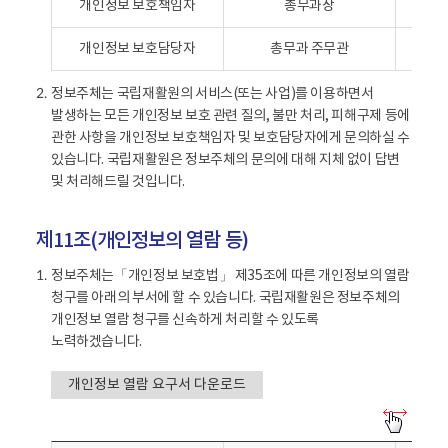
개인정보 보호책임자
총무과장
보
호
개인정보 보호담당자
총무과 주무관
책
임
정보주체는 국립재활원의 서비스(또는 사업)를 이용하면서
2.
자
발생하는 모든 개인정보 보호 관련 질의, 불만 처리, 피해구제 등에
-
관한 사항을 개인정보 보호책임자 및 보호담당자에게 문의하실 수
구
있습니다. 국립재활원은 정보주체의 문의에 대해 지체 없이 답변
분
및 처리해드릴 것입니다.
,
부
서
제11조(개인정보의 열람 등)
/
직
정보주체는「개인정보 보호법」 제35조에 따른 개인정보의 열람
1.
위
청구를 아래의 부서에 할 수 있습니다. 국립재활원은 정보주체의
,
개인정보 열람 청구를 신속하게 처리할 수 있도록
성
노력하겠습니다.
명
,
개인정보 열람 요구서 다운로드
연
개
락
인