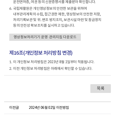
부
,
운전면허증, 여권 등의 신분증명서를 제출받아 확인합니다.
서
보
국립재활원은 개인영상정보의 안전한 보관을 위하여
6.
,
관
내부관리계획의 수립, 접근권한 제한, 영상정보의 안전한 저장,
직
기
처리기록보관 및 위․변조 방지조치, 보관시설 마련 및 잠금장치
위
간
등의 안전성 확보조치를 실시하고 있습니다.
,
,
성
보
영상정보처리기기 운영·관리지침 다운로드
명
관
,
장
연
제16조(개인정보 처리방침 변경)
소
락
,
이 개인정보 처리방침은 2023년 8월 1일부터 적용됩니다.
1.
처
처
구
이전 개인정보 처리방침은 아래에서 확인할 수 있습니다.
2.
리
성
방
법
구
목록
성
이전글
2024년 06월 02일 이전방침