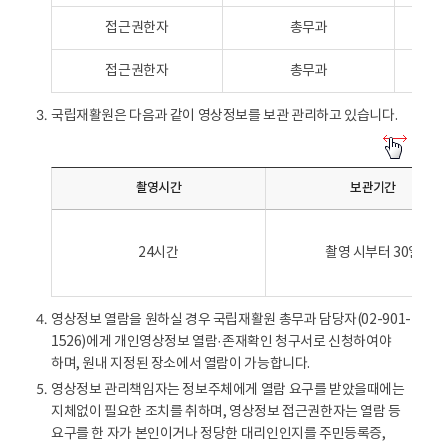
리
접근권한자
총무과
기
기
접근권한자
총무과
관
리
국립재활원은 다음과 같이 영상정보를 보관 관리하고 있습니다.
3.
책
임
영
자
상
및
촬영시간
보관기간
정
접
보
근
를
권
24시간
촬영 시부터 30일
보
한
관
자
관
-
영상정보 열람을 원하실 경우 국립재활원 총무과 담당자(02-901-
4.
리
구
1526)에게 개인영상정보 열람·존재확인 청구서로 신청하여야
-
분
하며, 원내 지정된 장소에서 열람이 가능합니다.
촬
,
영
영상정보 관리책임자는 정보주체에게 열람 요구를 받았을때에는
5.
담
시
지체없이 필요한 조치를 취하며, 영상정보 접근권한자는 열람 등
당
간
요구를 한 자가 본인이거나 정당한 대리인인지를 주민등록증,