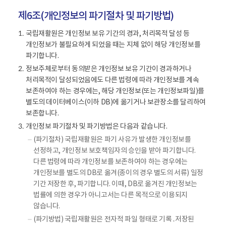
는
제6조(개인정보의 파기절차 및 파기방법)
자
(
국립재활원은 개인정보 보유 기간의 경과, 처리목적 달성 등
1.
수
개인정보가 불필요하게 되었을 때는 지체 없이 해당 개인정보를
탁
파기합니다.
자
정보주체로부터 동의받은 개인정보 보유 기간이 경과하거나
2.
)
처리목적이 달성되었음에도 다른 법령에 따라 개인정보를 계속
,
보존하여야 하는 경우에는, 해당 개인정보(또는 개인정보파일)를
위
별도의 데이터베이스(이하 DB)에 옮기거나 보관장소를 달리하여
탁
보존합니다.
업
개인정보 파기절차 및 파기방법은 다음과 같습니다.
3.
무
(파기절차) 국립재활원은 파기 사유가 발생한 개인정보를
의
선정하고, 개인정보 보호책임자의 승인을 받아 파기합니다.
내
다른 법령에 따라 개인정보를 보존하여야 하는 경우에는
용
개인정보를 별도의 DB로 옮겨(종이의 경우 별도의 서류) 일정
,
기간 저장한 후, 파기합니다. 이때, DB로 옮겨진 개인정보는
위
법률에 의한 경우가 아니고서는 다른 목적으로 이용되지
탁
않습니다.
기
간
(파기방법) 국립재활원은 전자적 파일 형태로 기록․저장된