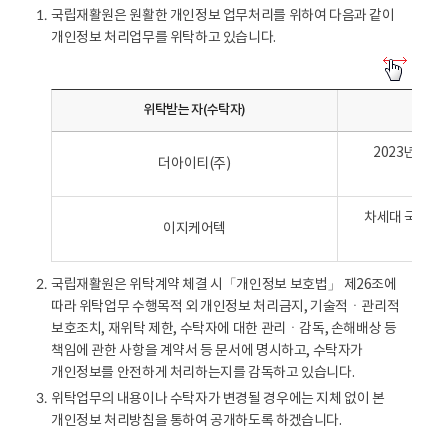
국립재활원은 원활한 개인정보 업무처리를 위하여 다음과 같이
1.
개인정보 처리업무를 위탁하고 있습니다.
개
인
위탁받는 자(수탁자)
정
보
2023년 국
처
더아이티(주)
유
리
의
차세대 국립병원
위
이지케어텍
개인정
탁
에
국립재활원은 위탁계약 체결 시「개인정보 보호법」 제26조에
2.
관
따라 위탁업무 수행목적 외 개인정보 처리금지, 기술적ㆍ관리적
한
보호조치, 재위탁 제한, 수탁자에 대한 관리ㆍ감독, 손해배상 등
사
책임에 관한 사항을 계약서 등 문서에 명시하고, 수탁자가
항
개인정보를 안전하게 처리하는지를 감독하고 있습니다.
-
위
위탁업무의 내용이나 수탁자가 변경될 경우에는 지체 없이 본
3.
탁
개인정보 처리방침을 통하여 공개하도록 하겠습니다.
받