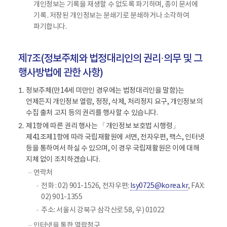
구
개인정보는 기록을 재생할 수 없도록 파기하며, 종이 문서에
성
기록․저장된 개인정보는 분쇄기로 분쇄하거나 소각하여
파기합니다.
제7조(정보주체와 법정대리인의 권리·의무 및 그
행사방법에 관한 사항)
정보주체(만14세 미만인 경우에는 법정대리인을 말함)는
1.
언제든지 개인정보 열람, 정정, 삭제, 처리정지 요구, 개인정보의
수집 출처 고지 등의 권리를 행사할 수 있습니다.
제1항에 따른 권리 행사는 「개인정보 보호법 시행령」
2.
제41조제1항에 따라 국립재활원에 서면, 전자우편, 팩스, 인터넷
등을 통하여서 하실 수 있으며, 이 경우 국립재활원은 이에 대해
지체 없이 조치하겠습니다.
연락처
전화 : 02) 901-1526, 전자우편:
lsy0725@korea.kr
, FAX:
02) 901-1355
주소: 서울시 강북구 삼각산로 58, 우) 01022
인터넷을 통한 열람청구