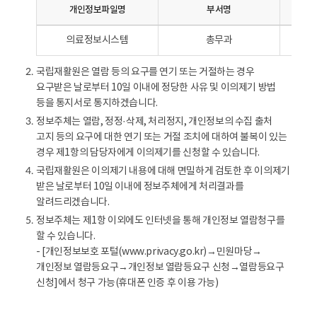
처
개인정보파일명
부서명
정
,
보
팩
의료정보시스템
총무과
열
스
람
번
국립재활원은 열람 등의 요구를 연기 또는 거절하는 경우
2.
책
호
요구받은 날로부터 10일 이내에 정당한 사유 및 이의제기 방법
임
내
등을 통지서로 통지하겠습니다.
자
용
-
정보주체는 열람, 정정·삭제, 처리정지, 개인정보의 수집 출처
3.
을
개
고지 등의 요구에 대한 연기 또는 거절 조치에 대하여 불복이 있는
보
인
경우 제1항의 담당자에게 이의제기를 신청할 수 있습니다.
여
정
국립재활원은 이의제기 내용에 대해 면밀하게 검토한 후 이의제기
4.
줍
보
받은 날로부터 10일 이내에 정보주체에게 처리결과를
니
파
알려드리겠습니다.
다
일
.
정보주체는 제1항 이외에도 인터넷을 통해 개인정보 열람청구를
5.
명
할 수 있습니다.
,
- [개인정보보호 포털(www.privacy.go.kr)→민원마당→
부
개인정보 열람등요구→개인정보 열람등요구 신청→열람등요구
서
신청]에서 청구 가능(휴대폰 인증 후 이용 가능)
명
,