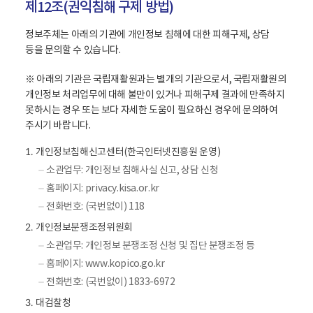
제12조(권익침해 구제 방법)
담
당
정보주체는 아래의 기관에 개인정보 침해에 대한 피해구제, 상담
자
등을 문의할 수 있습니다.
,
연
※ 아래의 기관은 국립재활원과는 별개의 기관으로서, 국립재활원의
락
개인정보 처리업무에 대해 불만이 있거나 피해구제 결과에 만족하지
처
못하시는 경우 또는 보다 자세한 도움이 필요하신 경우에 문의하여
,
주시기 바랍니다.
팩
스
개인정보침해신고센터(한국인터넷진흥원 운영)
1.
번
소관업무: 개인정보 침해사실 신고, 상담 신청
호
홈페이지: privacy.kisa.or.kr
내
용
전화번호: (국번없이) 118
을
개인정보분쟁조정위원회
2.
보
소관업무: 개인정보 분쟁조정 신청 및 집단 분쟁조정 등
여
홈페이지: www.kopico.go.kr
줍
니
전화번호: (국번없이) 1833-6972
다
대검찰청
3.