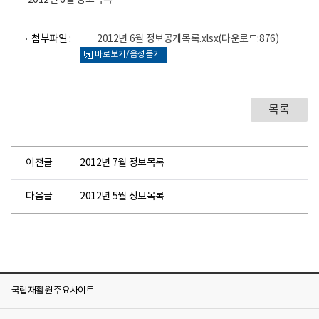
2012년 6월 정보목록
파
첨부파일 :
2012년 6월 정보공개목록.xlsx
(다운로드:876)
일
바로보기/음성듣기
뷰
어
로
목록
이전글
2012년 7월 정보목록
다음글
2012년 5월 정보목록
국립재활원 주요사이트