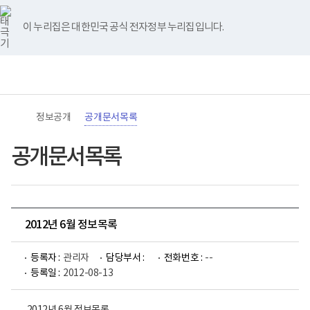
바
너
유
블
인
페
홈
로
비
튜
로
스
이
가
767px
브
그
타
스
이 누리집은 대한민국 공식 전자정부 누리집입니다.
기
이
그
북
메
하
램
뉴
(책
전
통
임
체
합
운
메
검
영
뉴
색
기
관)
정보공개
공개문서목록
보
건
복
공개문서목록
지
부
국
립
재
활
2012년 6월 정보목록
원
로
고
등록자 :
관리자
담당부서 :
전화번호 :
--
등록일 :
2012-08-13