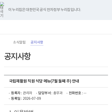
바
너
유
블
인
페
홈
로
비
튜
로
스
이
가
767px
브
그
타
스
이 누리집은 대한민국 공식 전자정부 누리집입니다.
기
이
그
북
메
하
램
뉴
(책
전
통
임
체
합
운
메
검
영
뉴
색
기
관)
소식알림
공지사항
보
건
복
공지사항
지
부
국
립
재
활
국립재활원 직원 식당 메뉴(7월 둘째 주) 안내
원
로
고
등록자 :
관리자
담당부서 :
총무과
전화번호 :
--
등록일 :
2026-07-09