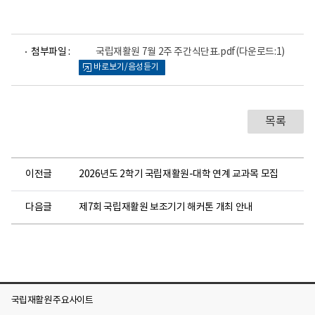
파
첨부파일 :
국립재활원 7월 2주 주간식단표.pdf
(다운로드:1)
일
바로보기/음성듣기
뷰
어
로
목록
이전글
2026년도 2학기 국립재활원-대학 연계 교과목 모집
다음글
제7회 국립재활원 보조기기 해커톤 개최 안내
국립재활원 주요사이트