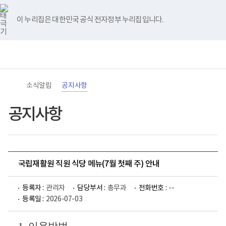
바
너
유
블
인
페
홈
로
비
튜
로
스
이
가
767px
브
그
타
스
이 누리집은 대한민국 공식 전자정부 누리집입니다.
기
이
그
북
메
하
램
뉴
(책
전
통
임
체
합
운
메
검
영
뉴
색
기
관)
소식알림
공지사항
보
건
복
공지사항
지
부
국
립
재
활
국립재활원 직원 식당 메뉴(7월 첫째 주) 안내
원
로
고
등록자 :
관리자
담당부서 :
총무과
전화번호 :
--
등록일 :
2026-07-03