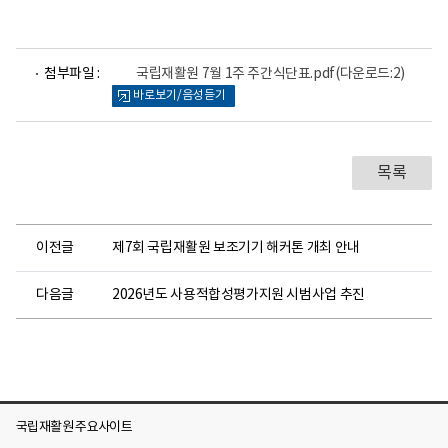
파
첨부파일 :
국립재활원 7월 1주 주간식단표.pdf
(다운로드:2)
일
바로보기/음성듣기
뷰
어
로
목록
이전글
제7회 국립재활원 보조기기 해커톤 개최 안내
다음글
2026년도 사용적합성평가지원 시범사업 추진
국립재활원 주요사이트