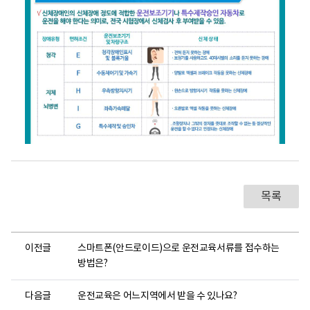
부
과
의
의
미
보
건
복
지
부
국
립
재
활
목록
원
면
허
조
이전글
스마트폰(안드로이드)으로 운전교육서류를 접수하는
건
이
방법은?
란
?
다음글
운전교육은 어느지역에서 받을 수 있나요?
신