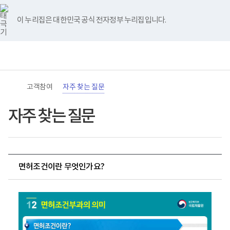
바
너
유
블
인
페
홈
로
비
튜
로
스
이
가
767px
브
그
타
스
이 누리집은 대한민국 공식 전자정부 누리집입니다.
기
이
그
북
메
하
램
뉴
(책
전
통
임
체
합
운
메
검
영
뉴
색
기
관)
고객참여
자주 찾는 질문
보
건
복
자주 찾는 질문
지
부
국
립
재
활
면허조건이란 무엇인가요?
원
로
1
고
2
면
허
조
건