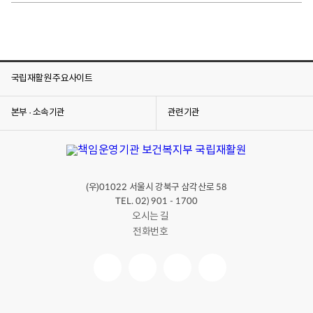
체
장
애
인
의
국립재활원 주요사이트
신
체
본부 · 소속기관
관련기관
장
애
정
도
에
(우)
서울시 강북구 삼각산로
01022
58
적
TEL. 02) 901 - 1700
합
오시는 길
한
전화번호
운
전
보
조
기