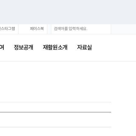
검
검
인스타그램
페이스북
색
색
어
여
정보공개
재활원소개
자료실