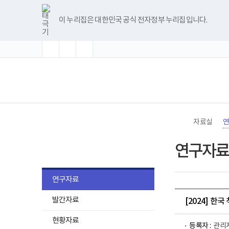
바
글
글
글
너
한
파
pdf
플
유
블
인
페
홈
로
자
자
자
비
글
워
뷰
래
튜
로
스
이
가
크
크
크
1180px
뷰
포
어
시
브
그
타
스
이 누리집은 대한민국 공식 전자정부 누리집입니다.
기
기
기
기
이
어
인
프
뷰
그
북
메
확
초
축
상
프
트
로
어
램
뉴
대
기
소
로
뷰
그
프
화
그
어
램
로
램
프
다
그
(책
전
다
로
운
램
임
체
운
그
로
다
운
메
로
램
드
운
영
뉴
드
다
로
기
운
드
관)
로
보
드
건
자료실
복
지
자료실
부
연구자료
국
립
재
활
연구자료
원
로
발간자료
고
[2024] 한
현황자료
등록자 :
관리