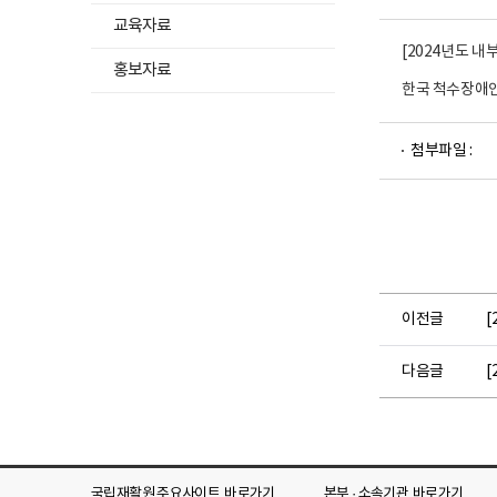
교육자료
[2024년도 
하
홍보자료
위
한국 척수장애인
메
파
뉴
첨부파일 :
일
목
뷰
록
어
펼
로
치
기
이전글
[
다음글
[
국립재활원 주요사이트
바로가기
본부 · 소속기관
바로가기