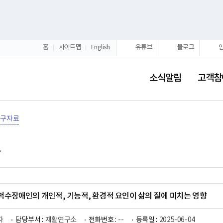
홈
사이트맵
English
유튜브
블로그
소식알림
고객참
연구자료
국 척수장애인의 개인적, 기능적, 환경적 요인이 삶의 질에 미치는 영향
자
담당부서 :
재활연구소
전화번호 :
--
등록일 :
2025-06-04