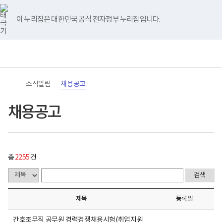
바
너
채
유
블
인
페
홈
처
이
다
끝
로
비
용
튜
로
스
이
가
767px
공
브
그
타
스
이 누리집은 대한민국 공식 전자정부 누리집입니다.
기
이
고
음
전
음
페
그
북
메
하
게
램
뉴
(책
시
페
페
페
이
전
통
임
물
체
합
운
목
이
이
이
지
메
검
영
록
뉴
색
기
-
지
지
지
이
관)
번
소식알림
채용공고
보
호,
건
제
이
이
이
동
복
목,
채용공고
지
작
동
동
동
부
성
국
자,
립
등
재
록
활
일,
총
2255
건
원
첨
로
부,
고
조
회
수
제목
등록일
내
용
이
간호조무직 공무원 경력경쟁채용시험(취업지원