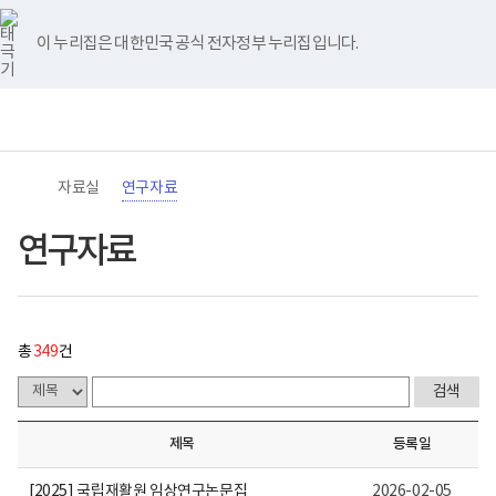
바
너
연
유
블
인
페
홈
처
이
다
끝
로
비
구
튜
로
스
이
가
767px
자
브
그
타
스
이 누리집은 대한민국 공식 전자정부 누리집입니다.
기
이
료
음
전
음
페
그
북
메
하
게
램
뉴
(책
시
페
페
페
이
전
통
임
물
체
합
운
목
이
이
이
지
메
검
영
록
뉴
색
기
-
지
지
지
이
관)
번
자료실
연구자료
보
호,
건
제
이
이
이
동
복
목,
연구자료
지
작
동
동
동
부
성
국
자,
립
등
재
록
활
일,
총
349
건
원
첨
로
부,
고
조
회
수
제목
등록일
내
용
이
[2025] 국립재활원 임상연구논문집
2026-02-05