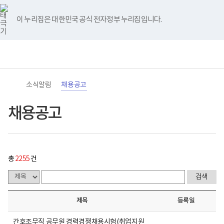
바
너
채
유
블
인
페
홈
처
이
다
끝
로
비
용
튜
로
스
이
가
767px
공
브
그
타
스
이 누리집은 대한민국 공식 전자정부 누리집입니다.
기
이
고
음
전
음
페
그
북
메
하
게
램
뉴
(책
시
페
페
페
이
전
통
임
물
체
합
운
목
이
이
이
지
메
검
영
록
뉴
색
기
-
지
지
지
이
관)
번
소식알림
채용공고
보
호,
건
제
이
이
이
동
복
목,
채용공고
지
작
동
동
동
부
성
국
자,
립
등
재
록
활
일,
총
2255
건
원
첨
로
부,
고
조
회
수
제목
등록일
내
용
이
간호조무직 공무원 경력경쟁채용시험(취업지원