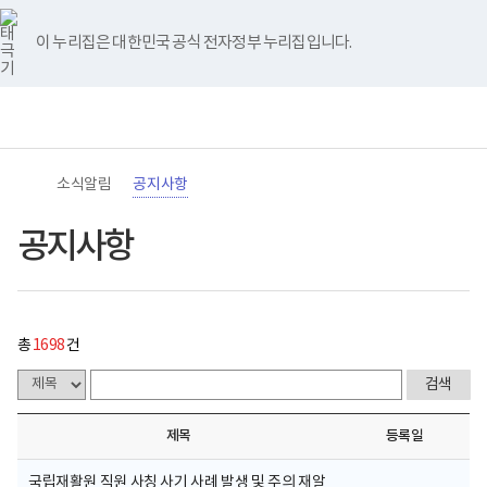
바
너
공
유
블
인
페
홈
처
이
다
끝
로
비
지
튜
로
스
이
가
767px
사
브
그
타
스
이 누리집은 대한민국 공식 전자정부 누리집입니다.
기
이
항
음
전
음
페
그
북
메
하
게
램
뉴
(책
시
페
페
페
이
전
통
임
물
체
합
운
목
이
이
이
지
메
검
영
록
뉴
색
기
-
지
지
지
이
관)
번
소식알림
공지사항
보
호,
건
제
이
이
이
동
복
목,
공지사항
지
작
동
동
동
부
성
국
자,
립
등
재
록
활
일,
총
1698
건
원
첨
로
부,
고
조
회
수
제목
등록일
내
용
이
국립재활원 직원 사칭 사기 사례 발생 및 주의 재알