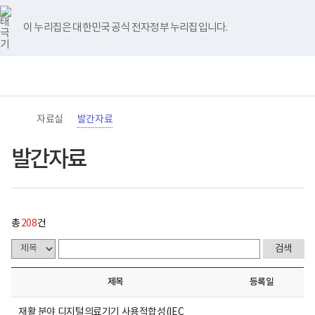
바
너
발
유
블
인
페
홈
처
이
다
끝
로
비
간
튜
로
스
이
가
767px
자
브
그
타
스
이 누리집은 대한민국 공식 전자정부 누리집입니다.
기
이
료
음
전
음
페
그
북
메
하
게
램
뉴
(책
시
페
페
페
이
전
통
임
물
체
합
운
목
이
이
이
지
메
검
영
록
뉴
색
기
-
지
지
지
이
관)
번
자료실
발간자료
보
호,
건
제
이
이
이
동
복
목,
발간자료
지
작
동
동
동
부
성
국
자,
립
등
재
록
활
일,
총
208
건
원
첨
로
부,
고
조
회
수
제목
등록일
내
용
이
재활 분야 디지털의료기기 사용적합성(IEC