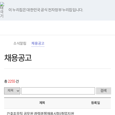
바
너
채
유
블
인
페
홈
처
이
다
끝
로
비
용
튜
로
스
이
가
767px
공
브
그
타
스
이 누리집은 대한민국 공식 전자정부 누리집입니다.
기
이
고
음
전
음
페
그
북
메
하
게
램
뉴
(책
시
페
페
페
이
전
통
임
물
체
합
운
목
이
이
이
지
메
검
영
록
뉴
색
기
-
지
지
지
이
관)
번
소식알림
채용공고
보
호,
건
제
이
이
이
동
복
목,
채용공고
지
작
동
동
동
부
성
국
자,
립
등
재
록
활
일,
총
2255
건
원
첨
로
부,
고
조
회
수
제목
등록일
내
용
이
간호조무직 공무원 경력경쟁채용시험(취업지원