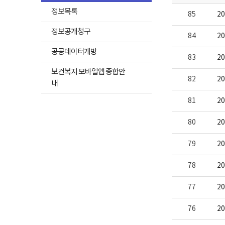
용
이
정보목록
85
2
보
여
정보공개청구
집
84
2
니
하
다.
공공데이터개방
83
2
위
메
보건복지 모바일앱 종합안
82
2
뉴
내
목
81
2
록
펼
80
2
치
기
79
2
78
2
77
2
76
2