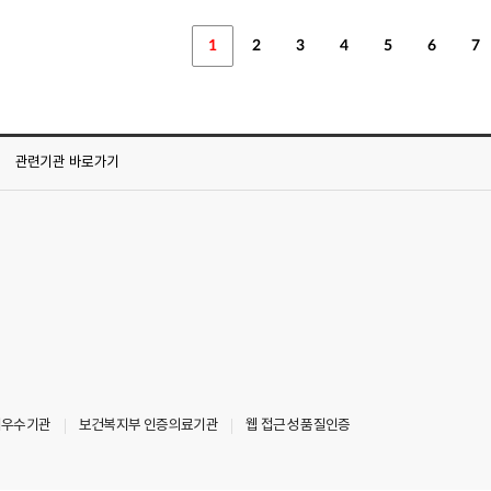
1
2
3
4
5
6
7
관련기관
바로가기
최우수기관
보건복지부 인증의료기관
웹 접근성 품질인증