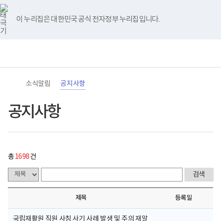
바
너
공
유
블
인
페
홈
처
이
다
끝
로
비
지
튜
로
스
이
가
767px
사
브
그
타
스
이 누리집은 대한민국 공식 전자정부 누리집입니다.
기
이
항
음
전
음
페
그
북
메
하
게
램
뉴
(책
시
페
페
페
이
전
통
임
물
체
합
운
목
이
이
이
지
메
검
영
록
뉴
색
기
-
지
지
지
이
관)
번
소식알림
공지사항
보
호,
건
제
이
이
이
동
복
목,
공지사항
지
작
동
동
동
부
성
국
자,
립
등
재
록
활
일,
총
1698
건
원
첨
로
부,
고
조
회
수
제목
등록일
내
용
이
국립재활원 직원 사칭 사기 사례 발생 및 주의 재알