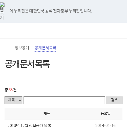
바
너
공
유
블
인
페
홈
로
비
개
튜
로
스
이
가
767px
문
브
그
타
스
이 누리집은 대한민국 공식 전자정부 누리집입니다.
기
이
서
그
북
메
하
목
램
뉴
(책
록
전
통
임
게
체
합
운
시
메
검
영
물
뉴
색
기
목
관)
록
정보공개
공개문서목록
보
-
건
번
복
호,
공개문서목록
지
제
부
목,
국
작
립
성
재
자,
활
등
총
85
건
원
록
로
일,
고
첨
부,
조
제목
등록일
회
수
내
2013년 12월 정보공개 목록
2014-01-16