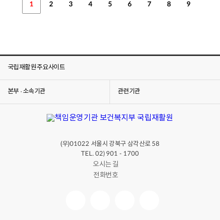
1
2
3
4
5
6
7
8
9
국립재활원 주요사이트
본부 · 소속기관
관련기관
(우)
서울시 강북구 삼각산로
01022
58
TEL. 02) 901 - 1700
오시는 길
전화번호