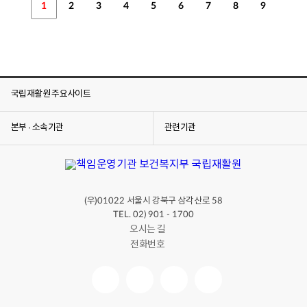
1
2
3
4
5
6
7
8
9
국립재활원 주요사이트
본부 · 소속기관
관련기관
(우)
서울시 강북구 삼각산로
01022
58
TEL. 02) 901 - 1700
오시는 길
전화번호