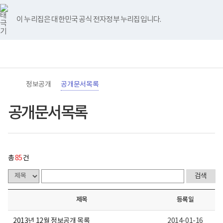
바
너
공
유
블
인
페
홈
로
비
개
튜
로
스
이
가
767px
문
브
그
타
스
이 누리집은 대한민국 공식 전자정부 누리집입니다.
기
이
서
그
북
메
하
목
램
뉴
(책
록
전
통
임
게
체
합
운
시
메
검
영
물
뉴
색
기
목
관)
록
정보공개
공개문서목록
보
-
건
번
복
호,
공개문서목록
지
제
부
목,
국
작
립
성
재
자,
활
등
총
85
건
원
록
로
일,
고
첨
부,
조
제목
등록일
회
수
내
2013년 12월 정보공개 목록
2014-01-16