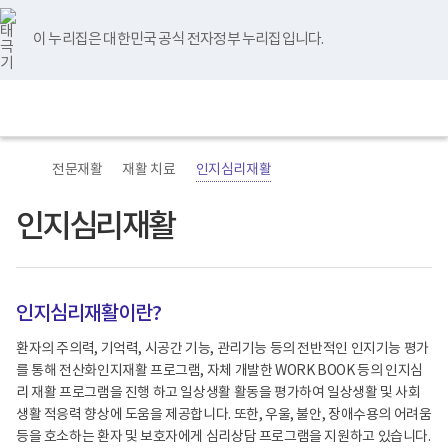
바
너
본
본
유
블
인
페
홈
로
비
문
문
튜
로
스
이
가
767px
시
종
브
그
타
스
이 누리집은 대한민국 공식 전자정부 누리집입니다.
기
이
작
료
그
북
메
하
램
뉴
(책
전
통
임
체
합
운
메
검
영
뉴
색
기
관)
전문재활
재활 치료
인지심리재활
보
건
복
인지심리재활
지
부
국
립
재
인지심리재활이란?
활
원
재
환자의 주의력, 기억력, 시공간 기능, 관리기능 등의 전반적인 인지기능 평가
활
를 통해 전산화인지재활 프로그램, 자체 개발한 WORK BOOK 등의 인지심
병
원
리 재활 프로그램을 진행 하고 일상생활 활동을 평가하여 일상생활 및 사회
로
생활 적응력 향상에 도움을 제공합니다. 또한, 우울, 불안, 장애수용의 어려움
고
등을 호소하는 환자 및 보호자에게 심리상담 프로그램을 지원하고 있습니다.