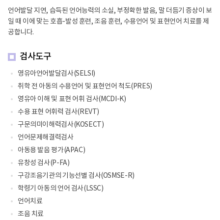
언어발달 지연, 습득된 언어능력의 소실, 부정확한 발음, 말 더듬기 증상이 보
일 때 이에 맞는 호흡-발성 훈련, 조음 훈련, 수용언어 및 표현언어 치료를 제
공합니다.
검사도구
영유아언어발달검사(SELSI)
취학 전 아동의 수용언어 및 표현언어 척도(PRES)
영유아 이해 및 표현 어휘 검사(MCDI-K)
수용 표현 어휘력 검사(REVT)
구문의미이해력검사(KOSECT)
언어문제해결력검사
아동용 발음 평가(APAC)
유창성 검사(P-FA)
구강조음기관의 기능선별 검사(OSMSE-R)
학령기 아동의 언어 검사(LSSC)
언어치료
조음 치료