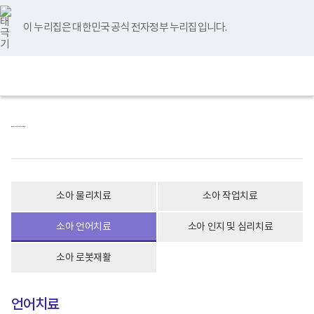
바
너
본
본
유
블
인
페
홈
로
비
문
문
튜
로
스
이
가
767px
시
종
브
그
타
스
이 누리집은 대한민국 공식 전자정부 누리집입니다.
기
이
작
료
그
북
메
하
램
뉴
(책
전
통
임
체
합
운
메
검
영
뉴
색
기
관)
보
건
복
지
부
국
립
소아 물리치료
소아 작업치료
재
활
소아 언어치료
소아 인지 및 심리치료
원
재
활
소아 로봇재활
병
원
로
고
언어치료