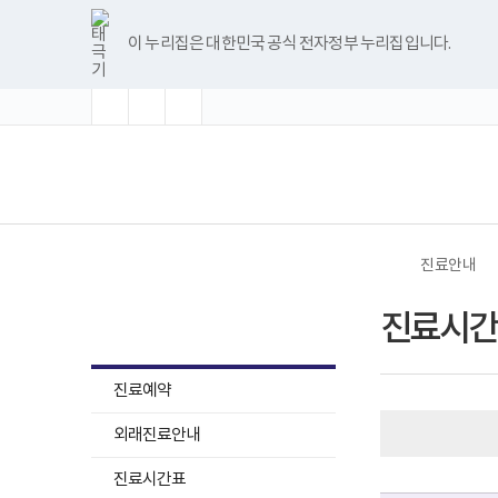
바
글
글
글
너
한
파
pdf
플
유
블
인
페
홈
로
자
자
자
비
글
워
뷰
래
튜
로
스
이
가
크
크
크
1180px
뷰
포
어
시
브
그
타
스
이 누리집은 대한민국 공식 전자정부 누리집입니다.
기
기
기
기
이
어
인
프
뷰
그
북
메
확
초
축
상
프
트
로
어
램
뉴
대
기
소
로
뷰
그
프
화
그
어
램
로
램
프
다
그
(책
전
다
로
운
램
임
체
운
그
로
다
운
메
로
램
드
운
영
뉴
드
다
로
기
운
드
관)
로
보
드
건
진료안내
복
지
진료안내
부
진료시간
국
립
재
활
진료예약
원
재
외래진료안내
활
병
원
진료시간표
로