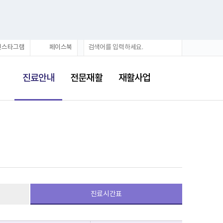
검
검
인스타그램
페이스북
색
색
어
선
택
진료안내
전문재활
재활사업
됨
진료시간표