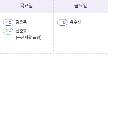
목요일
금요일
김은주
유수진
오전
오전
신준호
오후
(운전재활 포함)