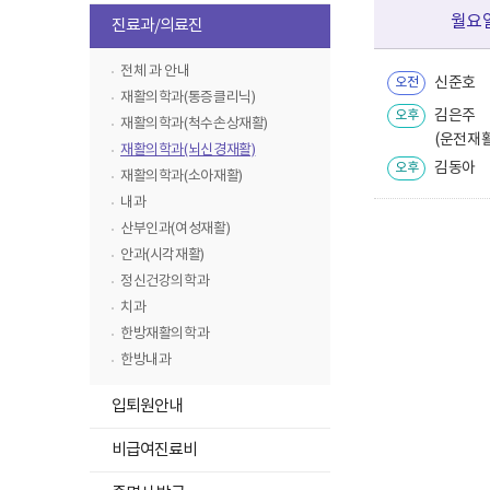
고
하
월요
진료과/의료진
위
메
전체 과 안내
신준호
오전
뉴
재활의학과(통증클리닉)
김은주
목
오후
재활의학과(척수손상재활)
(운전재활
록
재활의학과(뇌신경재활)
접
김동아
오후
재활의학과(소아재활)
기
내과
산부인과(여성재활)
안과(시각재활)
정신건강의학과
치과
한방재활의학과
한방내과
하
입퇴원안내
위
메
비급여진료비
뉴