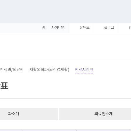
홈
사이트맵
유튜브
블로그
진료과/의료진
재활의학과(뇌신경재활)
진료시간표
표
과소개
의료진소개