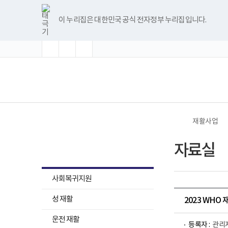
바
글
글
글
너
한
파
pdf
플
유
블
인
페
홈
로
자
자
자
비
글
워
뷰
래
튜
로
스
이
가
크
크
크
1180px
뷰
포
어
시
브
그
타
스
이 누리집은 대한민국 공식 전자정부 누리집입니다.
기
기
기
기
이
어
인
프
뷰
그
북
메
확
초
축
상
프
트
로
어
램
뉴
대
기
소
로
뷰
그
프
화
그
어
램
로
램
프
다
그
(책
전
다
로
운
램
임
체
운
그
로
다
운
메
로
램
드
운
영
뉴
드
다
로
기
운
드
관)
로
보
드
건
재활사업
복
지
재활사업
부
자료실
국
립
재
하
활
사회복귀지원
원
위
재
하
메
성 재활
활
2023 WH
위
병
뉴
원
메
운전 재활
목
로
등록자 :
관리