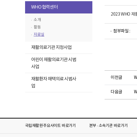
뉴
고
록
하
WHO 협력센터
목
펼
위
2023 WHO
록
치
메
소개
펼
기
뉴
파
활동
치
첨부파일 :
목
일
자료실
기
뷰
록
하
어
접
재활의료기관 지정사업
로
위
기
메
어린이 재활의료기관 시범
뉴
사업
목
하
이전글
W
재활환자 재택의료 시범사
록
위
업
펼
메
다음글
W
치
뉴
기
목
록
펼
치
국립재활원 주요사이트
바로가기
본부 · 소속기관
바로가기
기