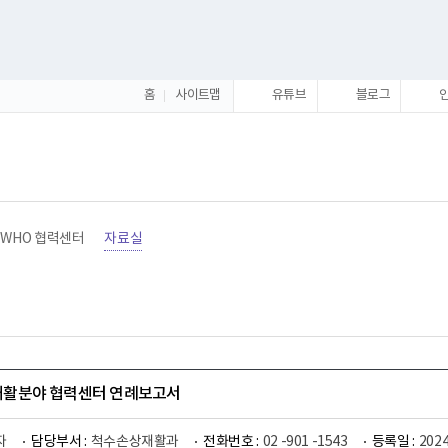
홈
사이트맵
유튜브
블로그
WHO 협력센터
자료실
O 재활분야 협력센터 연례보고서
자
담당부서 :
척수손상재활과
전화번호 :
02 -901 -1543
등록일 :
2024