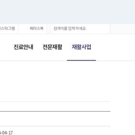
검
검
인스타그램
페이스북
색
색
어
선
택
진료안내
전문재활
재활사업
됨
-04-17