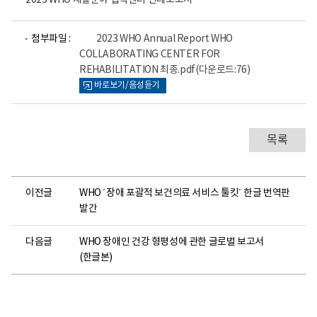
2023 WHO 재활분야 협력센터 연례보고서
파
첨부파일 :
2023 WHO Annual Report WHO
일
COLLABORATING CENTER FOR
뷰
REHABILITATION 최종.pdf
(다운로드:76)
어
로
바로보기/음성듣기
목록
이전글
WHO ´장애 포괄적 보건의료 서비스 툴킷´ 한글 번역판
발간
다음글
WHO 장애인 건강 형평성에 관한 글로벌 보고서
(한글본)