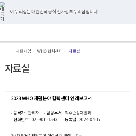
바
너
유
블
인
페
홈
로
비
튜
로
스
이
가
767px
브
그
타
스
이 누리집은 대한민국 공식 전자정부 누리집입니다.
기
이
그
북
메
하
램
뉴
(책
전
통
임
체
합
운
메
검
영
뉴
색
기
관)
재활사업
WHO 협력센터
자료실
보
건
복
자료실
지
부
국
립
재
활
2023 WHO 재활분야 협력센터 연례보고서
원
재
활
등록자 :
관리자
담당부서 :
척수손상재활과
병
원
전화번호 :
02 -901 -1543
등록일 :
2024-04-17
로
고