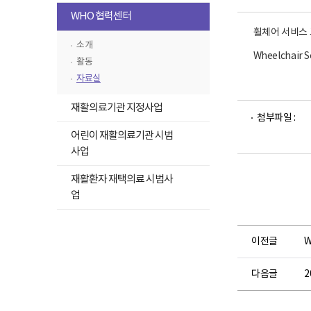
뉴
고
록
하
WHO 협력센터
목
펼
위
휠체어 서비스
록
치
메
소개
펼
기
Wheelchair S
뉴
활동
치
목
자료실
기
록
하
접
재활의료기관 지정사업
파
파
위
첨부파일 :
기
일
일
메
어린이 재활의료기관 시범
뷰
뷰
뉴
어
어
사업
로
로
목
하
재활환자 재택의료 시범사
록
위
업
펼
메
치
뉴
기
목
이전글
W
록
펼
다음글
2
치
기