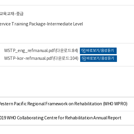
 교육교재-중급
ervice Training Package-Intermediate Level
WSTP_eng_refmanual.pdf
(다운로드:84)
바로보기/음성듣기
WSTP-kor-refmanual.pdf
(다운로드:104)
바로보기/음성듣기
estern Pacific Regional Framework on Rehabilitation (WHO WPRO)
019 WHO Collaborating Centre for Rehabilitation Annual Report