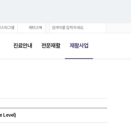
검
검
인스타그램
페이스북
색
색
어
선
택
진료안내
전문재활
재활사업
됨
 Level)