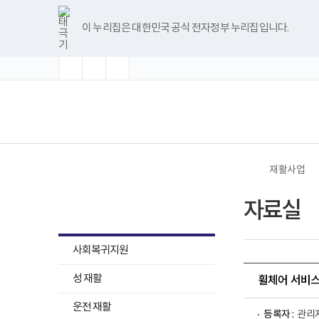
바
글
글
글
너
한
파
pdf
플
유
블
인
페
홈
로
자
자
자
비
글
워
뷰
래
튜
로
스
이
가
크
크
크
1180px
뷰
포
어
시
브
그
타
스
이 누리집은 대한민국 공식 전자정부 누리집입니다.
기
기
기
기
이
어
인
프
뷰
그
북
메
확
초
축
상
프
트
로
어
램
뉴
대
기
소
로
뷰
그
프
화
그
어
램
로
램
프
다
그
(책
전
다
로
운
램
임
체
운
그
로
다
운
메
로
램
드
운
영
뉴
드
다
로
기
운
드
관)
로
보
드
건
재활사업
복
지
재활사업
부
자료실
국
립
재
하
활
사회복귀지원
원
위
재
하
메
성 재활
활
휠체어 서비스 교육
위
병
뉴
원
메
운전 재활
목
로
등록자 :
관리