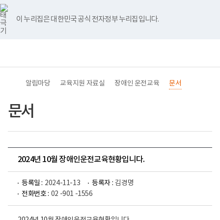
바
너
유
블
인
페
홈
로
비
튜
로
스
이
가
767px
브
그
타
스
이 누리집은 대한민국 공식 전자정부 누리집입니다.
기
이
그
북
메
하
램
뉴
(책
전
통
임
체
합
운
메
검
영
뉴
색
기
관)
알림마당
교육지원 자료실
장애인 운전교육
문서
보
건
복
문서
지
부
국
립
재
활
2024년 10월 장애인운전교육현황입니다.
원
교
육
등록일 :
2024-11-13
등록자 :
김경명
지
원
전화번호 :
02 -901 -1556
로
고