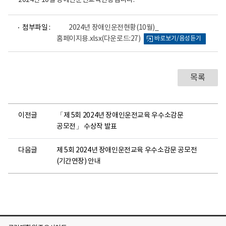
2024년 10월 장애인운전교육현황입니다.
파
첨부파일 :
2024년 장애인운전현황(10월)_
일
홈페이지용.xlsx
(다운로드:27)
바로보기/음성듣기
뷰
어
로
목록
이전글
「제 5회 2024년 장애인운전교육 우수소감문
공모전」 수상작 발표
다음글
제 5회 2024년 장애인운전교육 우수소감문 공모전
(기간연장) 안내