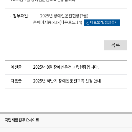
2025년 7월 장애인운전교육현황입니다.
파
첨부파일 :
2025년 장애인운전현황(7월)_
일
홈페이지용.xlsx
(다운로드:14)
바로보기/음성듣기
뷰
어
로
목록
이전글
2025년 8월 장애인운전교육현황입니다.
다음글
2025년 하반기 장애인운전교육 신청 안내
국립재활원 주요사이트