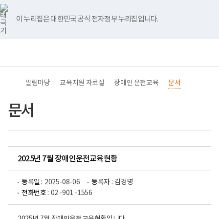
바
너
유
블
인
페
홈
로
비
튜
로
스
이
가
767px
브
그
타
스
이 누리집은 대한민국 공식 전자정부 누리집입니다.
기
이
그
북
메
하
램
뉴
(책
전
통
임
체
합
운
메
검
영
뉴
색
기
관)
알림마당
교육지원 자료실
장애인 운전교육
문서
보
건
복
문서
지
부
국
립
재
활
2025년 7월 장애인운전교육현황
원
교
육
등록일 :
2025-08-06
등록자 :
김경명
지
원
전화번호 :
02 -901 -1556
로
고