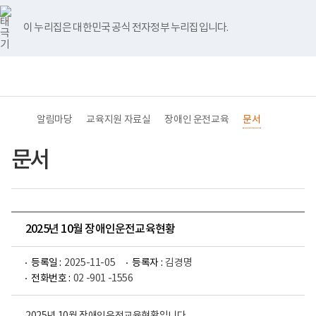
바
너
유
블
인
페
홈
로
비
튜
로
스
이
가
767px
브
그
타
스
이 누리집은 대한민국 공식 전자정부 누리집입니다.
기
이
그
북
메
하
램
뉴
(책
전
통
임
체
합
운
메
검
영
뉴
색
기
관)
알림마당
교육지원 자료실
장애인 운전교육
문서
보
건
복
문서
지
부
국
립
재
활
2025년 10월 장애인운전교육현황
원
교
육
등록일 :
2025-11-05
등록자 :
김경명
지
원
전화번호 :
02 -901 -1556
로
고