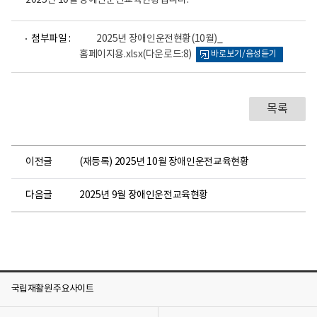
2025년 10월 장애인운전교육현황입니다.
파
첨부파일 :
2025년 장애인운전현황(10월)_
일
홈페이지용.xlsx
(다운로드:8)
바로보기/음성듣기
뷰
어
로
목록
이전글
(재등록) 2025년 10월 장애인운전교육현황
다음글
2025년 9월 장애인운전교육현황
국립재활원 주요사이트