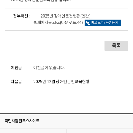
2025년 장애인운전교육현황 입니다.
파
첨부파일 :
2025년 장애인운전현황(연간)_
일
홈페이지용.xlsx
(다운로드:44)
바로보기/음성듣기
뷰
어
로
목록
이전글
이전글이 없습니다.
다음글
2025년 12월 장애인운전교육현황
국립재활원 주요사이트