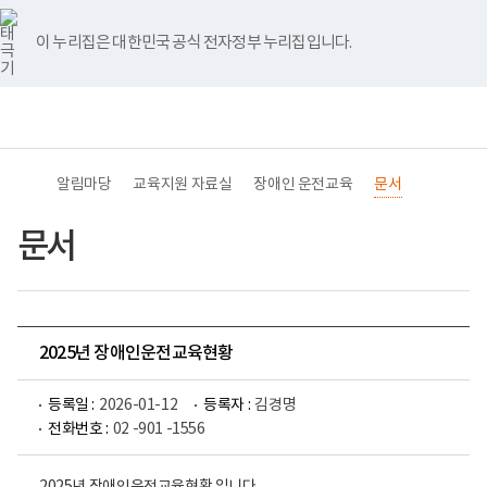
바
너
유
블
인
페
홈
로
비
튜
로
스
이
가
767px
브
그
타
스
이 누리집은 대한민국 공식 전자정부 누리집입니다.
기
이
그
북
메
하
램
뉴
(책
전
통
임
체
합
운
메
검
영
뉴
색
기
관)
알림마당
교육지원 자료실
장애인 운전교육
문서
보
건
복
문서
지
부
국
립
재
활
2025년 장애인운전교육현황
원
교
육
등록일 :
2026-01-12
등록자 :
김경명
지
원
전화번호 :
02 -901 -1556
로
고