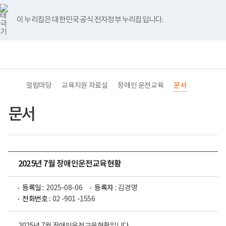
바
너
유
블
인
페
홈
로
비
튜
로
스
이
가
767px
브
그
타
스
이 누리집은 대한민국 공식 전자정부 누리집입니다.
기
이
그
북
메
하
램
뉴
(책
전
통
임
체
합
운
메
검
영
뉴
색
기
관)
알림마당
교육지원 자료실
장애인 운전교육
문서
보
건
복
문서
지
부
국
립
재
활
2025년 7월 장애인운전교육현황
원
교
육
등록일 :
2025-08-06
등록자 :
김경명
지
원
전화번호 :
02 -901 -1556
로
고