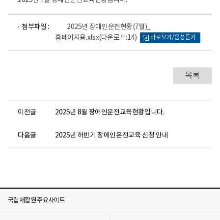
2025년 7월 장애인운전교육현황입니다.
파
첨부파일 :
2025년 장애인운전현황(7월)_
일
홈페이지용.xlsx
(다운로드:14)
바로보기/음성듣기
뷰
어
로
목록
이전글
2025년 8월 장애인운전교육현황입니다.
다음글
2025년 하반기 장애인운전교육 신청 안내
국립재활원 주요사이트