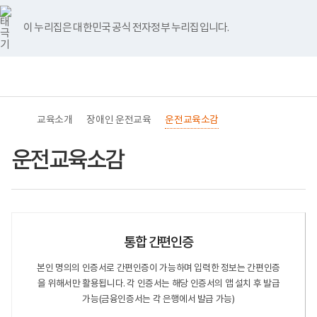
바
너
유
블
인
페
홈
로
비
튜
로
스
이
가
767px
브
그
타
스
이 누리집은 대한민국 공식 전자정부 누리집입니다.
기
이
그
북
메
하
램
뉴
(책
전
통
임
체
합
운
메
검
영
뉴
색
기
관)
교육소개
장애인 운전교육
운전교육소감
보
건
복
운전교육소감
지
부
국
립
재
활
원
통합 간편인증
교
육
지
본인 명의의 인증서로 간편인증이 가능하며 입력한 정보는 간편인증
원
을 위해서만 활용됩니다. 각 인증서는 해당 인증서의 앱 설치 후 발급
로
고
가능(금융인증서는 각 은행에서 발급 가능)