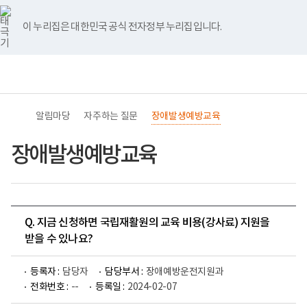
바
너
유
블
인
페
홈
로
비
튜
로
스
이
가
767px
브
그
타
스
이 누리집은 대한민국 공식 전자정부 누리집입니다.
기
이
그
북
메
하
램
뉴
(책
전
통
임
체
합
운
메
검
영
뉴
색
기
관)
알림마당
자주하는 질문
장애발생예방교육
보
건
복
장애발생예방교육
지
부
국
립
재
활
Q. 지금 신청하면 국립재활원의 교육 비용(강사료) 지원을
원
교
받을 수 있나요?
육
지
원
등록자 :
담당자
담당부서 :
장애예방운전지원과
로
전화번호 :
--
등록일 :
2024-02-07
고