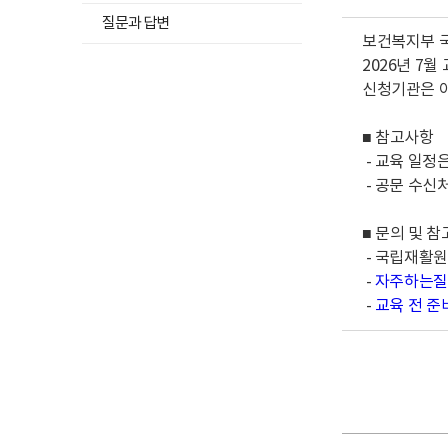
뉴
고
하
메
질문과 답변
목
위
보건복지부 
뉴
록
메
2026년 7
목
열
뉴
신청기관은 아
록
기
목
열
록
기
■ 참고사항
열
- 교육 일정
기
- 공문 수신
■ 문의 및 
- 국립재활원 
-
자주하는질
-
교육 전 준