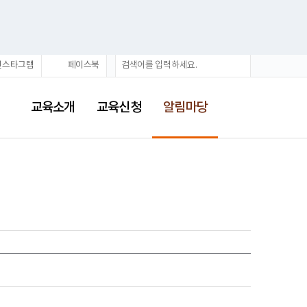
통
검
인스타그램
페이스북
합
색
검
선
색
택
교육소개
교육신청
알림마당
됨