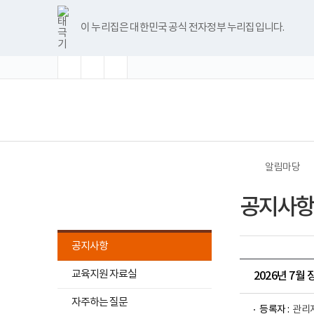
바
너
글
글
글
한
파
pdf
플
유
블
인
페
홈
로
비
자
자
자
글
워
뷰
래
튜
로
스
이
가
1180px
크
크
크
뷰
포
어
시
브
그
타
스
이 누리집은 대한민국 공식 전자정부 누리집입니다.
기
이
기
기
기
어
인
프
뷰
그
북
메
상
확
초
축
프
트
로
어
램
뉴
대
기
소
로
뷰
그
프
화
그
어
램
로
램
프
다
그
(책
전
다
로
운
램
임
체
운
그
로
다
운
메
로
램
드
운
영
뉴
드
다
로
기
운
드
관)
로
보
드
건
알림마당
복
지
알림마당
부
공지사항
국
립
재
활
공지사항
원
교
하
교육지원 자료실
육
2026년 7월
위
지
하
원
메
자주하는 질문
로
등록자 :
관리
위