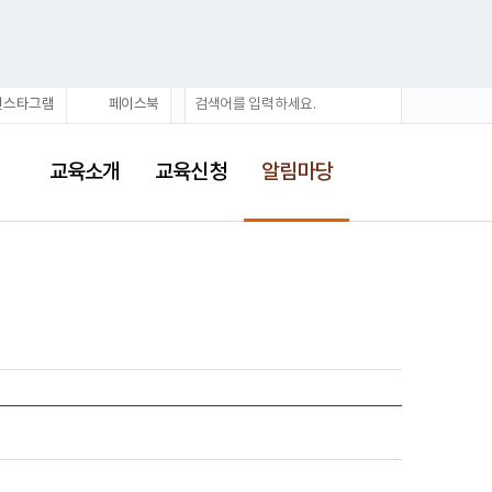
통
검
인스타그램
페이스북
합
색
검
선
색
택
교육소개
교육신청
알림마당
됨