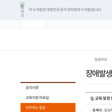
바
너
글
글
글
한
파
pdf
플
유
블
인
페
홈
로
비
자
자
자
글
워
뷰
래
튜
로
스
이
가
1180px
크
크
크
뷰
포
어
시
브
그
타
스
이 누리집은 대한민국 공식 전자정부 누리집입니다.
기
이
기
기
기
어
인
프
뷰
그
북
메
상
확
초
축
프
트
로
어
램
뉴
대
기
소
로
뷰
그
프
화
그
어
램
로
램
프
다
그
(책
전
다
로
운
램
임
체
운
그
로
다
운
메
로
램
드
운
영
뉴
드
다
로
기
운
드
관)
로
보
드
건
알림마당
복
지
알림마당
부
장애발생
국
립
재
활
공지사항
원
교
하
교육지원 자료실
육
Q. 교육 일정
위
지
하
원
메
자주하는 질문
로
등록자 :
담당
위