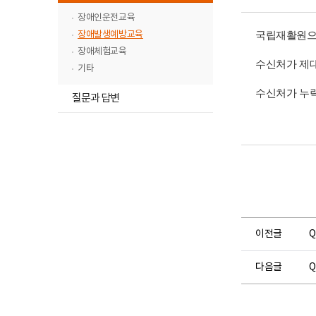
뉴
고
메
장애인운전교육
목
뉴
록
장애발생예방교육
국립재활원으
목
열
장애체험교육
록
수신처가 제대
기
기타
닫
하
수신처가 누
기
질문과 답변
위
메
뉴
목
록
열
기
이전글
다음글
Q