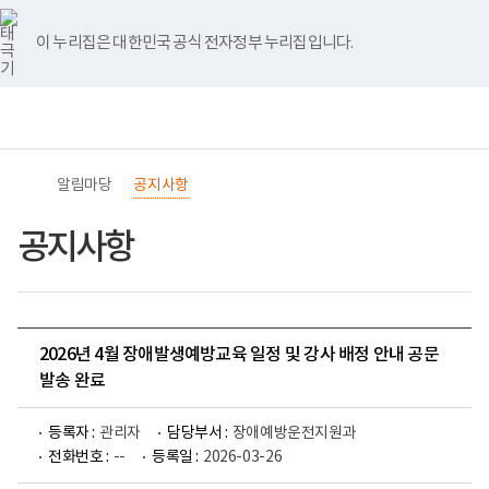
바
너
유
블
인
페
홈
로
비
튜
로
스
이
가
767px
브
그
타
스
이 누리집은 대한민국 공식 전자정부 누리집입니다.
기
이
그
북
메
하
램
뉴
(책
전
통
임
체
합
운
메
검
영
뉴
색
기
관)
알림마당
공지사항
보
건
복
공지사항
지
부
국
립
재
활
2026년 4월 장애발생예방교육 일정 및 강사 배정 안내 공문
원
교
발송 완료
육
지
원
등록자 :
관리자
담당부서 :
장애예방운전지원과
로
전화번호 :
--
등록일 :
2026-03-26
고