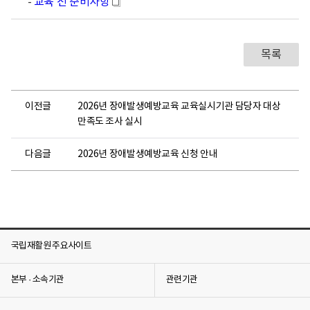
-
교육 전 준비사항
새
창
창
목록
이전글
2026년 장애발생예방교육 교육실시기관 담당자 대상
만족도 조사 실시
다음글
2026년 장애발생예방교육 신청 안내
국립재활원 주요사이트
본부 · 소속기관
관련기관