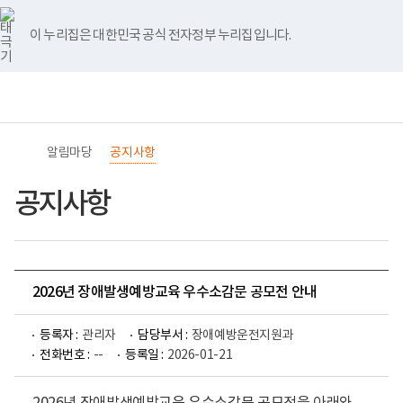
바
너
유
블
인
페
홈
로
비
튜
로
스
이
가
767px
브
그
타
스
이 누리집은 대한민국 공식 전자정부 누리집입니다.
기
이
그
북
메
하
램
뉴
(책
전
통
임
체
합
운
메
검
영
뉴
색
기
관)
알림마당
공지사항
보
건
복
공지사항
지
부
국
립
재
활
2026년 장애발생예방교육 우수소감문 공모전 안내
원
교
육
등록자 :
관리자
담당부서 :
장애예방운전지원과
지
원
전화번호 :
--
등록일 :
2026-01-21
로
고