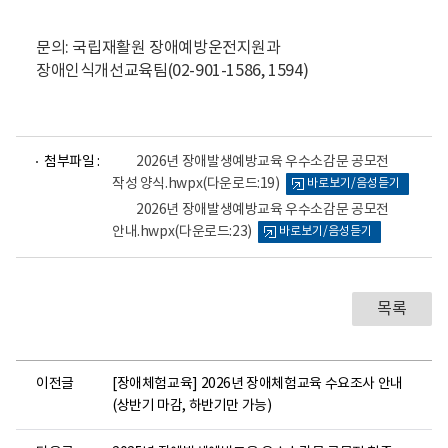
문의: 국립재활원 장애예방운전지원과
장애인식개선교육팀(02-901-1586, 1594)
파
파
첨부파일 :
2026년 장애발생예방교육 우수소감문 공모전
일
일
작성 양식.hwpx
(다운로드:19)
바로보기/음성듣기
뷰
뷰
어
어
2026년 장애발생예방교육 우수소감문 공모전
로
로
안내.hwpx
(다운로드:23)
바로보기/음성듣기
목록
이전글
[장애체험교육] 2026년 장애체험교육 수요조사 안내
(상반기 마감, 하반기만 가능)