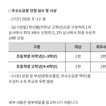
□ 우수소감문 선정 심사 및 시상
- (기간) 2026. 9.~12. 중
- (심사
방법) 학년별(저학년·고학년)으로 구분하여 1차
심사에서 최대 3배수 선정하고, 2차 심사에서 최종 수상작
24편 선정
구분
대상
최우
초등학생 저학년
(1~3
학년
)
1
편
2
편
초등학생 고학년
(4~6
학년
)
1
편
2
편
- (시상) 상장 및 부상(문화상품권, 우수소감문 책자)을
수상자 소속 학교로 우편 발송
세부 내용은 첨부파일을 참고하시기 바랍니다.