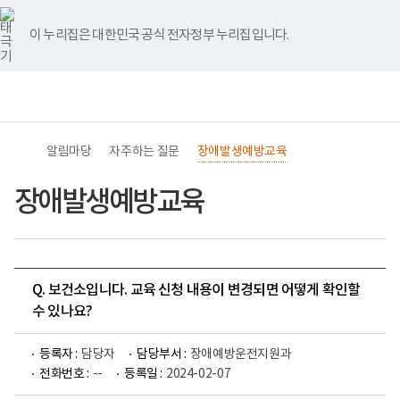
바
너
유
블
인
페
홈
로
비
튜
로
스
이
가
767px
브
그
타
스
이 누리집은 대한민국 공식 전자정부 누리집입니다.
기
이
그
북
메
하
램
뉴
(책
전
통
임
체
합
운
메
검
영
뉴
색
기
관)
알림마당
자주하는 질문
장애발생예방교육
보
건
복
장애발생예방교육
지
부
국
립
재
활
Q. 보건소입니다. 교육 신청 내용이 변경되면 어떻게 확인할
원
교
수 있나요?
육
지
원
등록자 :
담당자
담당부서 :
장애예방운전지원과
로
전화번호 :
--
등록일 :
2024-02-07
고