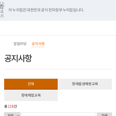
바
너
공
유
블
인
페
홈
처
이
다
끝
로
비
지
튜
로
스
이
가
767px
사
브
그
타
스
이 누리집은 대한민국 공식 전자정부 누리집입니다.
기
이
항
음
전
음
페
그
북
메
하
게
램
뉴
(책
시
페
페
페
이
전
통
임
물
체
합
운
목
이
이
이
지
메
검
영
록
뉴
색
기
-
지
지
지
이
관)
번
알림마당
공지사항
보
호,
건
제
이
이
이
동
복
목,
공지사항
지
작
동
동
동
부
성
국
자,
립
등
재
록
활
일,
전체
장애발생예방교육
원
첨
교
부,
육
조
장애체험교육
지
회
원
수
로
내
총
118
건
고
용
이