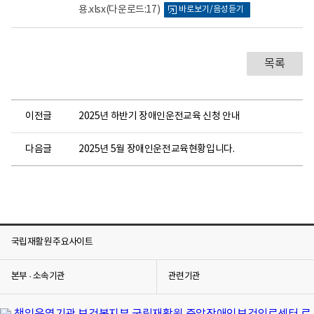
건
용.xlsx
(다운로드:17)
바로보기/음성듣기
뷰
의
어
료
센
로
터
로
목록
고
이전글
2025년 하반기 장애인운전교육 신청 안내
다음글
2025년 5월 장애인운전교육현황입니다.
국립재활원 주요사이트
본부 · 소속기관
관련기관