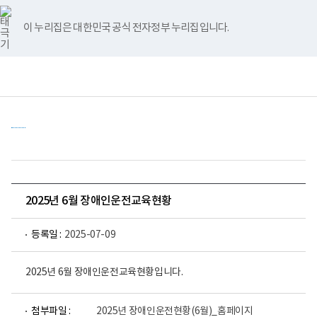
바
너
유
블
인
페
홈
로
비
튜
로
스
이
가
767px
브
그
타
스
이 누리집은 대한민국 공식 전자정부 누리집입니다.
기
이
그
북
메
하
램
뉴
전
통
(책
체
합
임
메
검
운
뉴
색
영
기
관)
보
건
복
지
부
국
2025년 6월 장애인운전교육현황
립
재
활
등록일 :
2025-07-09
원
중
앙
2025년 6월 장애인운전교육현황입니다.
장
애
인
파
보
첨부파일 :
2025년 장애인운전현황(6월)_홈페이지
일